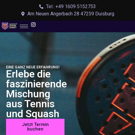
Tel.: +49 1609 5152753
Am Neuen Angerbach 28 47259 Duisburg
EINE GANZ NEUE ERFAHRUNG!
Erlebe die
faszinierende
Mischung
aus Tennis
und Squash
Jetzt Termin
buchen