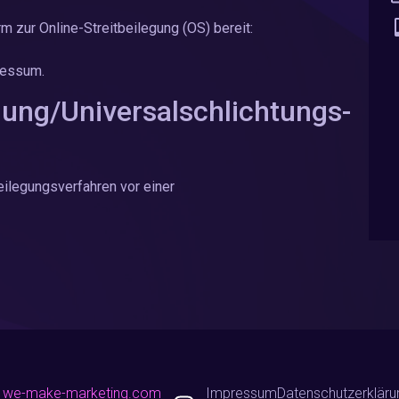
m zur Online-Streitbeilegung (OS) bereit:
ressum.
egung/Universal­schlichtungs­
tbeilegungsverfahren vor einer
n
we-make-marketing.com
Impressum
Datenschutzerkläru