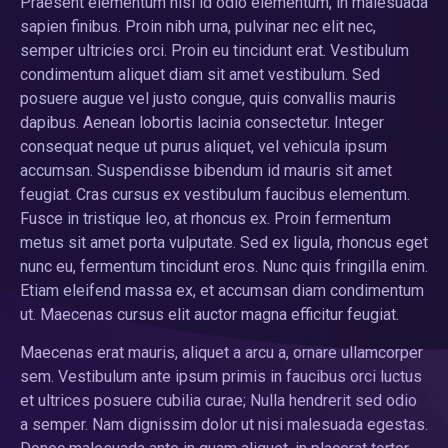
Praesent elementum nisl id odio elementum, in malesuada
sapien finibus. Proin nibh urna, pulvinar nec elit nec,
semper ultricies orci. Proin eu tincidunt erat. Vestibulum
condimentum aliquet diam sit amet vestibulum. Sed
posuere augue vel justo congue, quis convallis mauris
dapibus. Aenean lobortis lacinia consectetur. Integer
consequat neque ut purus aliquet, vel vehicula ipsum
accumsan. Suspendisse bibendum id mauris sit amet
feugiat. Cras cursus ex vestibulum faucibus elementum.
Fusce in tristique leo, at rhoncus ex. Proin fermentum
metus sit amet porta vulputate. Sed ex ligula, rhoncus eget
nunc eu, fermentum tincidunt eros. Nunc quis fringilla enim.
Etiam eleifend massa ex, et accumsan diam condimentum
ut. Maecenas cursus elit auctor magna efficitur feugiat.
Maecenas erat mauris, aliquet a arcu a, ornare ullamcorper
sem. Vestibulum ante ipsum primis in faucibus orci luctus
et ultrices posuere cubilia curae; Nulla hendrerit sed odio
a semper. Nam dignissim dolor ut nisi malesuada egestas.