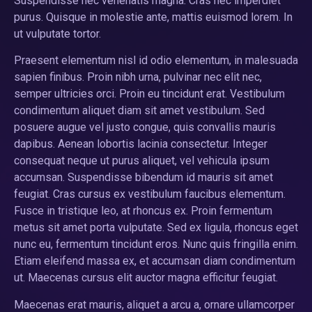
Suspendisse nec venenatis magna. Cras nec imperdiet
purus. Quisque in molestie ante, mattis euismod lorem. In
ut vulputate tortor.
Praesent elementum nisl id odio elementum, in malesuada
sapien finibus. Proin nibh urna, pulvinar nec elit nec,
semper ultricies orci. Proin eu tincidunt erat. Vestibulum
condimentum aliquet diam sit amet vestibulum. Sed
posuere augue vel justo congue, quis convallis mauris
dapibus. Aenean lobortis lacinia consectetur. Integer
consequat neque ut purus aliquet, vel vehicula ipsum
accumsan. Suspendisse bibendum id mauris sit amet
feugiat. Cras cursus ex vestibulum faucibus elementum.
Fusce in tristique leo, at rhoncus ex. Proin fermentum
metus sit amet porta vulputate. Sed ex ligula, rhoncus eget
nunc eu, fermentum tincidunt eros. Nunc quis fringilla enim.
Etiam eleifend massa ex, et accumsan diam condimentum
ut. Maecenas cursus elit auctor magna efficitur feugiat.
Maecenas erat mauris, aliquet a arcu a, ornare ullamcorper